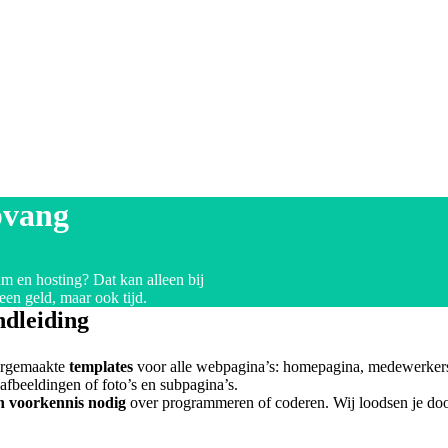
pvang
 en hosting? Dat kan alleen bij
en geld, maar ook tijd.
ndleiding
oorgemaakte
templates
voor alle webpagina’s: homepagina, medewerkers
, afbeeldingen of foto’s en subpagina’s.
n voorkennis nodig
over programmeren of coderen. Wij loodsen je door