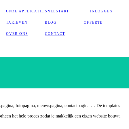
ONZE APPLICATIE
SNELSTART
INLOGGEN
TARIEVEN
BLOG
OFFERTE
OVER ONS
CONTACT
pagina, fotopagina, nieuwspagina, contactpagina … De templates
heen het hele proces zodat je makkelijk een eigen website bouwt.