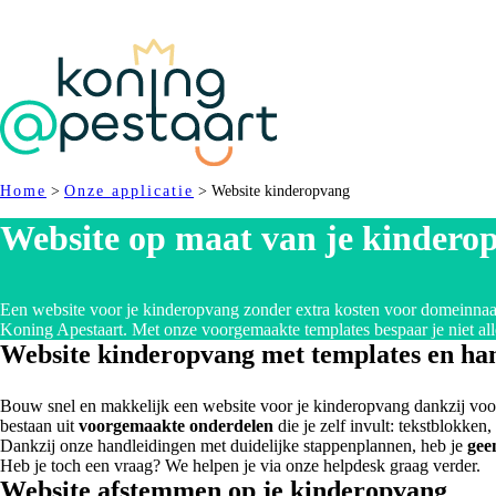
Home
>
Onze applicatie
>
Website kinderopvang
Website op maat van je kindero
Een website voor je kinderopvang zonder extra kosten voor domeinnaam
Koning Apestaart. Met onze voorgemaakte templates bespaar je niet alle
Website kinderopvang met templates en ha
Bouw snel en makkelijk een website voor je kinderopvang dankzij v
bestaan uit
voorgemaakte onderdelen
die je zelf invult: tekstblokken
Dankzij onze handleidingen met duidelijke stappenplannen, heb je
gee
Heb je toch een vraag? We helpen je via onze helpdesk graag verder.
Website afstemmen op je kinderopvang