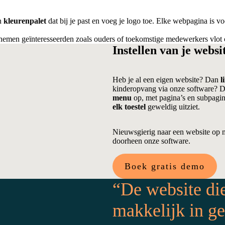
n
kleurenpalet
dat bij je past en voeg je logo toe. Elke webpagina is v
nemen geïnteresseerden zoals ouders of toekomstige medewerkers vlot c
Instellen van je websi
Heb je al een eigen website? Dan
l
kinderopvang via onze software? D
menu
op, met pagina’s en subpagina
elk toestel
geweldig uitziet.
Nieuwsgierig naar een website op m
doorheen onze software.
Boek gratis demo
“De website die
makkelijk in ge